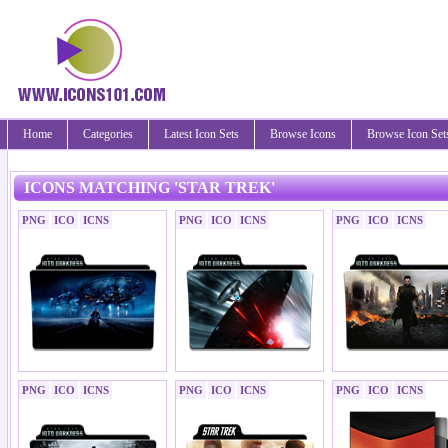
Home
Categories
Latest Icon Sets
Browse Icons
Browse Icon Set
ICONS MATCHING 'STAR TREK'
PNG
ICO
ICNS
PNG
ICO
ICNS
PNG
ICO
ICNS
PNG
ICO
ICNS
PNG
ICO
ICNS
PNG
ICO
ICNS