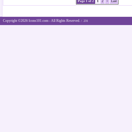
Page 1 of 2
1
2
>
Last
Copyright ©2026 Icons101.com - All Rights Reserved.
/ .231